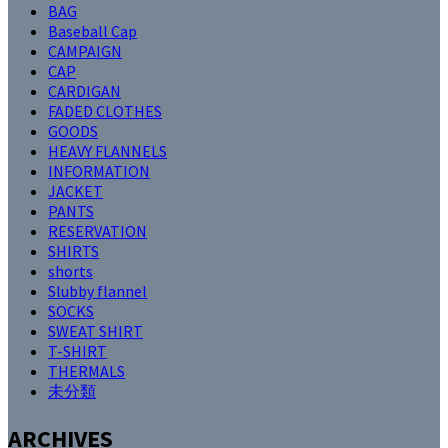
BAG
Baseball Cap
CAMPAIGN
CAP
CARDIGAN
FADED CLOTHES
GOODS
HEAVY FLANNELS
INFORMATION
JACKET
PANTS
RESERVATION
SHIRTS
shorts
Slubby flannel
SOCKS
SWEAT SHIRT
T-SHIRT
THERMALS
未分類
ARCHIVES