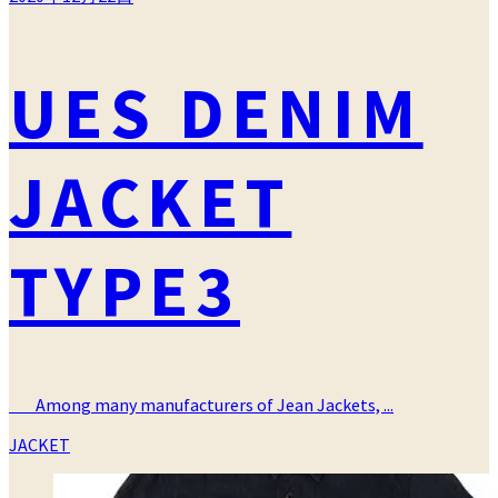
UES DENIM
JACKET
TYPE3
Among many manufacturers of Jean Jackets, ...
カ
JACKET
テ
ゴ