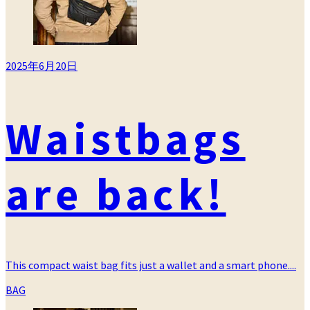
2025年6月20日
Waistbags
are back!
This compact waist bag fits just a wallet and a smart phone....
カ
BAG
テ