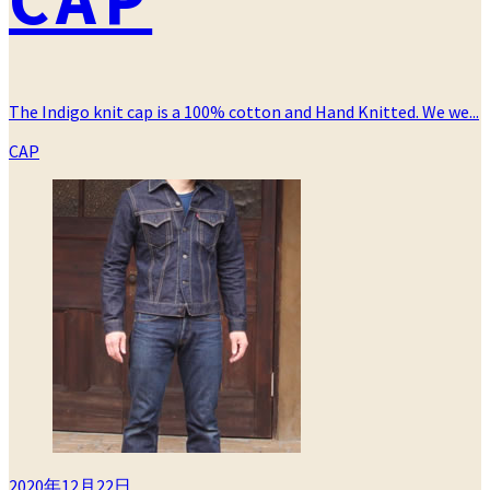
The Indigo knit cap is a 100% cotton and Hand Knitted. We we...
カ
CAP
テ
ゴ
リ
ー
2020年12月22日