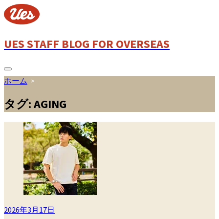
コ
ン
テ
ン
UES STAFF BLOG FOR OVERSEAS
ツ
へ
ス
検
ホーム
>
索
キ
切
ッ
り
タグ:
AGING
プ
替
え
2026年3月17日