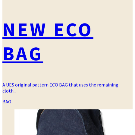
NEW ECO
BAG
A UES original pattern ECO BAG that uses the remaining
cloth...
カ
BAG
テ
ゴ
リ
ー