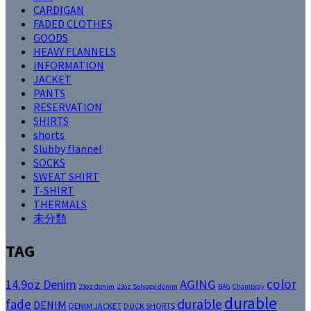
CARDIGAN
FADED CLOTHES
GOODS
HEAVY FLANNELS
INFORMATION
JACKET
PANTS
RESERVATION
SHIRTS
shorts
Slubby flannel
SOCKS
SWEAT SHIRT
T-SHIRT
THERMALS
未分類
TAG
color
14.9oz Denim
AGING
23oz denim
23oz Selvage denim
BAG
Chambray
durable
fade
durable
DENIM
DENIM JACKET
DUCK SHORTS