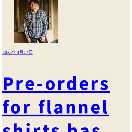
ゴ
リ
ー
2025年4月17日
Pre-orders
for flannel
shirts has