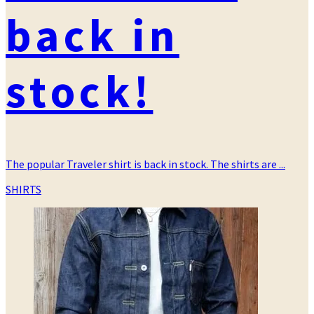
back in
stock!
The popular Traveler shirt is back in stock. The shirts are ...
カ
SHIRTS
テ
ゴ
リ
ー