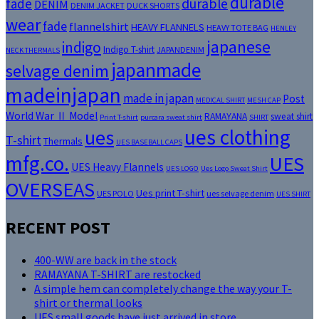
durable
fade
durable
DENIM
DENIM JACKET
DUCK SHORTS
wear
fade
flannelshirt
HEAVY FLANNELS
HEAVY TOTE BAG
HENLEY
japanese
indigo
Indigo T-shirt
JAPANDENIM
NECK THERMALS
japanmade
selvage denim
madeinjapan
made in japan
Post
MEDICAL SHIRT
MESH CAP
World War Ⅱ Model
RAMAYANA
sweat shirt
Print T-shirt
purcara sweat shirt
SHIRT
ues clothing
ues
T-shirt
Thermals
UES BASEBALL CAPS
mfg.co.
UES
UES Heavy Flannels
UES LOGO
Ues Logo Sweat Shirt
OVERSEAS
Ues print T-shirt
UES POLO
ues selvage denim
UES SHIRT
RECENT POST
400-WW are back in the stock
RAMAYANA T-SHIRT are restocked
A simple hem can completely change the way your T-
shirt or thermal looks
UES small goods have just arrived in store