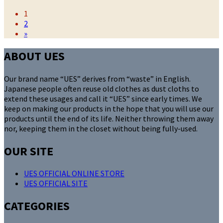
テ
投
1
ゴ
2
リ
稿
»
ー
の
ABOUT UES
ペ
ー
Our brand name “UES” derives from “waste” in English.
Japanese people often reuse old clothes as dust cloths to
ジ
extend these usages and call it “UES” since early times. We
keep on making our products in the hope that you will use our
送
products until the end of its life. Neither throwing them away
り
nor, keeping them in the closet without being fully-used.
OUR SITE
UES OFFICIAL ONLINE STORE
UES OFFICIAL SITE
CATEGORIES