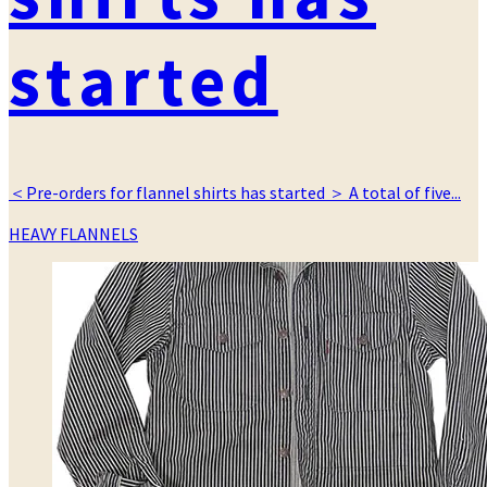
started
＜Pre-orders for flannel shirts has started ＞ A total of five...
カ
HEAVY FLANNELS
テ
ゴ
リ
ー