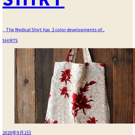
The Medical Shirt has 2 color developments of...
カ
SHIRTS
テ
ゴ
リ
ー
2020年9月2日