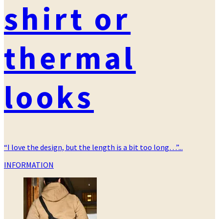
shirt or
thermal
looks
“I love the design, but the length is a bit too long…”...
カ
INFORMATION
テ
ゴ
リ
ー