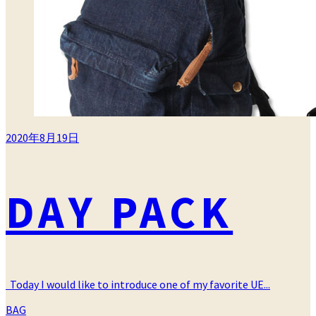
2020年8月19日
DAY PACK
Today I would like to introduce one of my favorite UE...
カ
BAG