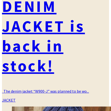
DENIM
JACKET is
back in
stock!
The denim jacket “W900-J” was planned to be wo...
カ
JACKET
テ
ゴ