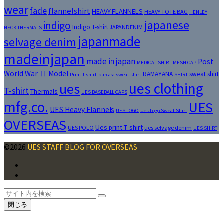
wear
fade
flannelshirt
HEAVY FLANNELS
HEAVY TOTE BAG
HENLEY
japanese
indigo
Indigo T-shirt
JAPANDENIM
NECK THERMALS
japanmade
selvage denim
madeinjapan
made in japan
Post
MEDICAL SHIRT
MESH CAP
World War Ⅱ Model
RAMAYANA
sweat shirt
Print T-shirt
purcara sweat shirt
SHIRT
ues clothing
ues
T-shirt
Thermals
UES BASEBALL CAPS
mfg.co.
UES
UES Heavy Flannels
UES LOGO
Ues Logo Sweat Shirt
OVERSEAS
Ues print T-shirt
UES POLO
ues selvage denim
UES SHIRT
©2026
UES STAFF BLOG FOR OVERSEAS
Facebook
Instagram
ト
検
検
ッ
索
閉じる
索
プ