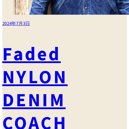
2024年7月3日
Faded
NYLON
DENIM
COACH