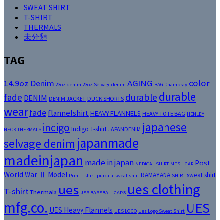
SWEAT SHIRT
T-SHIRT
THERMALS
未分類
TAG
color
14.9oz Denim
AGING
23oz denim
23oz Selvage denim
BAG
Chambray
durable
fade
durable
DENIM
DENIM JACKET
DUCK SHORTS
wear
fade
flannelshirt
HEAVY FLANNELS
HEAVY TOTE BAG
HENLEY
japanese
indigo
Indigo T-shirt
JAPANDENIM
NECK THERMALS
japanmade
selvage denim
madeinjapan
made in japan
Post
MEDICAL SHIRT
MESH CAP
World War Ⅱ Model
RAMAYANA
sweat shirt
Print T-shirt
purcara sweat shirt
SHIRT
ues clothing
ues
T-shirt
Thermals
UES BASEBALL CAPS
mfg.co.
UES
UES Heavy Flannels
UES LOGO
Ues Logo Sweat Shirt