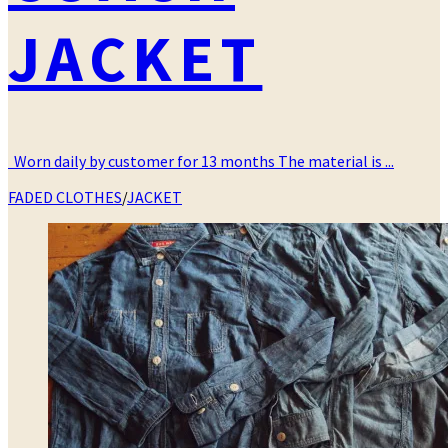
JACKET
Worn daily by customer for 13 months The material is ...
カ
FADED CLOTHES
/
JACKET
テ
ゴ
リ
ー