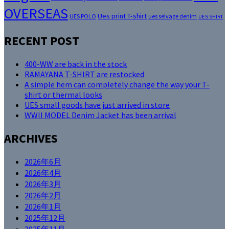
OVERSEAS
Ues print T-shirt
UES POLO
ues selvage denim
UES SHIRT
RECENT POST
400-WW are back in the stock
RAMAYANA T-SHIRT are restocked
A simple hem can completely change the way your T-
shirt or thermal looks
UES small goods have just arrived in store
WWII MODEL Denim Jacket has been arrival
ARCHIVES
2026年6月
2026年4月
2026年3月
2026年2月
2026年1月
2025年12月
2025年11月