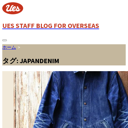
コ
ン
テ
ン
UES STAFF BLOG FOR OVERSEAS
ツ
へ
ス
検
ホーム
>
索
キ
切
ッ
り
タグ:
JAPANDENIM
プ
替
え