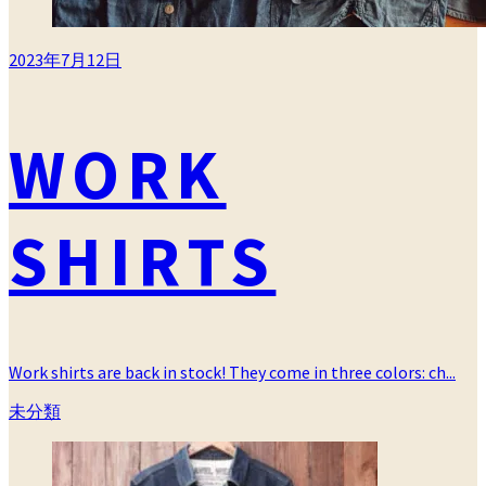
2023年7月12日
WORK
SHIRTS
Work shirts are back in stock! They come in three colors: ch...
カ
未分類
テ
ゴ
リ