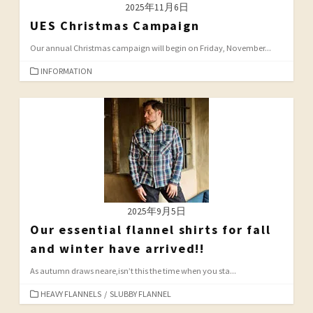
2025年11月6日
UES Christmas Campaign
Our annual Christmas campaign will begin on Friday, November...
カ
INFORMATION
テ
ゴ
リ
ー
2025年9月5日
Our essential flannel shirts for fall
and winter have arrived!!
As autumn draws neare,isn’t this the time when you sta...
カ
HEAVY FLANNELS
/
SLUBBY FLANNEL
テ