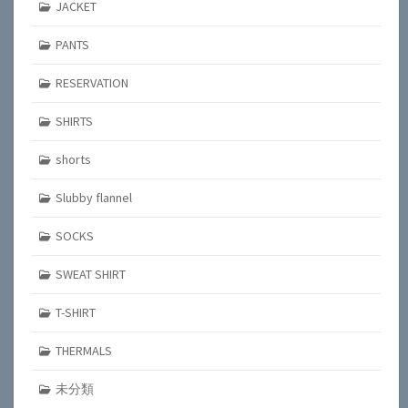
JACKET
PANTS
RESERVATION
SHIRTS
shorts
Slubby flannel
SOCKS
SWEAT SHIRT
T-SHIRT
THERMALS
未分類