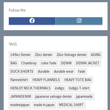
Follow Me
Facebook
Instagram
TAGS
14.9oz Denim
23oz denim
23oz Selvage denim
AGING
BAG
Chambray
color fade
DENIM
DENIM JACKET
DUCK SHORTS
durable
durable wear
fade
flannelshirt
HEAVY FLANNELS
HEAVY TOTE BAG
HENLEY NECK THERMALS
indigo
Indigo T-shirt
JAPANDENIM
japanese selvage denim
japanmade
madeinjapan
made in japan
MEDICAL SHIRT