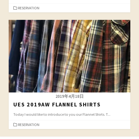
カ
RESERVATION
テ
ゴ
リ
ー
2019年4月18日
UES 2019AW FLANNEL SHIRTS
Today I would like to introduce to you our Flannel Shirts. T...
カ
RESERVATION
テ
ゴ