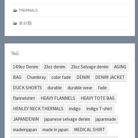
THERMALS
未分類
TAG
14.9oz Denim
23oz denim
23oz Selvage denim
AGING
BAG
Chambray
color fade
DENIM
DENIM JACKET
DUCK SHORTS
durable
durable wear
fade
flannelshirt
HEAVY FLANNELS
HEAVY TOTE BAG
HENLEY NECK THERMALS
indigo
Indigo T-shirt
JAPANDENIM
japanese selvage denim
japanmade
madeinjapan
made in japan
MEDICAL SHIRT