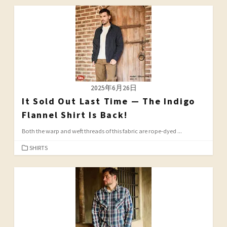
ゴ
リ
ー
2025年6月26日
It Sold Out Last Time — The Indigo
Flannel Shirt Is Back!
Both the warp and weft threads of this fabric are rope-dyed ...
カ
SHIRTS
テ
ゴ
リ
ー