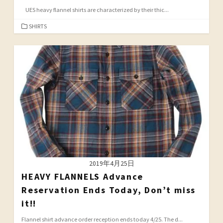
UES heavy flannel shirts are characterized by their thic...
カ
SHIRTS
テ
ゴ
リ
ー
2019年4月25日
HEAVY FLANNELS Advance
Reservation Ends Today, Don’t miss
it!!
Flannel shirt advance order reception ends today 4/25. The d...