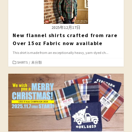
2025年12月17日
New flannel shirts crafted from rare
Over 15oz Fabric now available
This shirt is made from an exceptionally heavy, yarn-dyed ch...
カ
SHIRTS
/
未分類
テ
ゴ
リ
ー