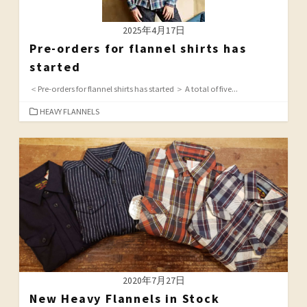
2025年4月17日
Pre-orders for flannel shirts has
started
＜Pre-orders for flannel shirts has started ＞ A total of five...
カ
HEAVY FLANNELS
テ
ゴ
リ
ー
2020年7月27日
New Heavy Flannels in Stock