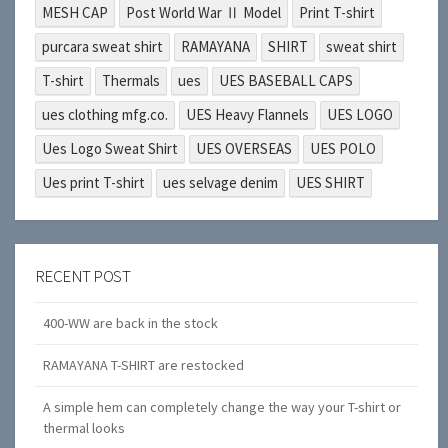
MESH CAP
Post World War Ⅱ Model
Print T-shirt
purcara sweat shirt
RAMAYANA
SHIRT
sweat shirt
T-shirt
Thermals
ues
UES BASEBALL CAPS
ues clothing mfg.co.
UES Heavy Flannels
UES LOGO
Ues Logo Sweat Shirt
UES OVERSEAS
UES POLO
Ues print T-shirt
ues selvage denim
UES SHIRT
RECENT POST
400-WW are back in the stock
RAMAYANA T-SHIRT are restocked
A simple hem can completely change the way your T-shirt or
thermal looks