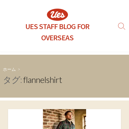
コ
ン
テ
ン
UES STAFF BLOG FOR
検
ツ
索
OVERSEAS
へ
切
り
ス
替
キ
え
ッ
プ
ホーム
>
タグ:
flannelshirt