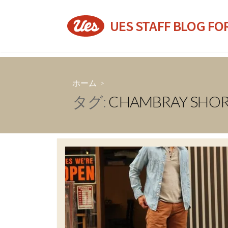
コ
ン
UES STAFF BLOG FO
テ
ン
ツ
へ
ホーム
>
ス
タグ:
CHAMBRAY SHOR
キ
ッ
プ