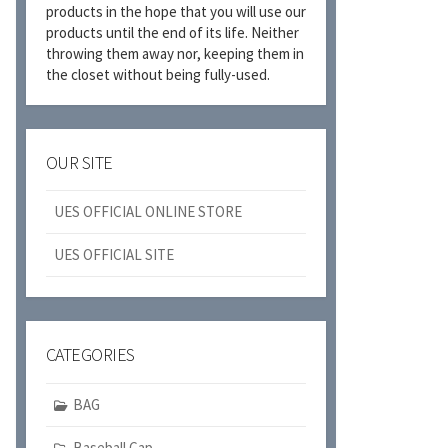
products in the hope that you will use our
products until the end of its life. Neither
throwing them away nor, keeping them in
the closet without being fully-used.
OUR SITE
UES OFFICIAL ONLINE STORE
UES OFFICIAL SITE
CATEGORIES
BAG
Baseball Cap