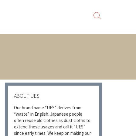
検
索
切
り
替
え
ABOUT UES
Our brand name “UES” derives from
“waste” in English. Japanese people
often reuse old clothes as dust cloths to
extend these usages and call it “UES”
since early times. We keep on making our