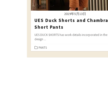
2019年5月13日
UES Duck Shorts and Chambr
Short Pants
UES DUCK SHORTS has work details incorporated in the
design ...
カ
PANTS
テ
ゴ
リ
ー