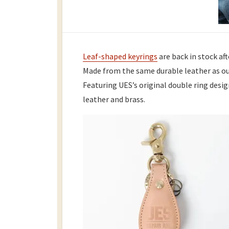
Leaf-shaped keyrings
are back in stock aft
Made from the same durable leather as ou
Featuring UES’s original double ring desig
leather and brass.