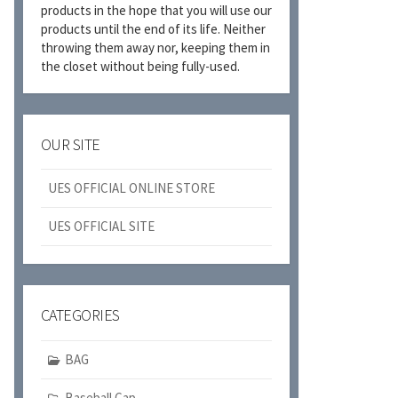
products in the hope that you will use our
products until the end of its life. Neither
throwing them away nor, keeping them in
the closet without being fully-used.
OUR SITE
UES OFFICIAL ONLINE STORE
UES OFFICIAL SITE
CATEGORIES
BAG
Baseball Cap