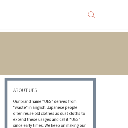
検
索
切
り
替
え
ABOUT UES
Our brand name “UES” derives from
“waste” in English. Japanese people
often reuse old clothes as dust cloths to
extend these usages and call it “UES”
since early times. We keep on making our