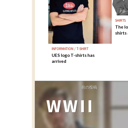
SHIRTS
The l
shirts
INFORMATION
/
T-SHIRT
UES logo T-shirts has
arrived
前の投稿
WWII