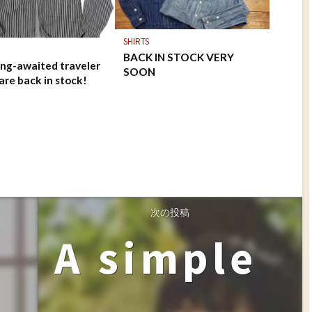
SHIRTS
BACK IN STOCK VERY
ong-awaited traveler
SOON
 are back in stock!
次の投稿
A simple