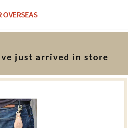
R OVERSEAS
ve just arrived in store