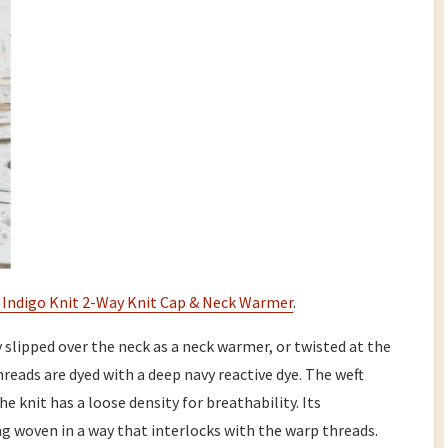
Indigo Knit 2-Way Knit Cap & Neck Warmer
.
 slipped over the neck as a neck warmer, or twisted at the
hreads are dyed with a deep navy reactive dye. The weft
e knit has a loose density for breathability. Its
ing woven in a way that interlocks with the warp threads.