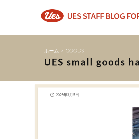
コ
ン
UES STAFF BLOG FO
テ
ン
ツ
へ
ホーム
>
GOODS
ス
UES small goods ha
キ
ッ
プ
公
2026年3月5日
開
日