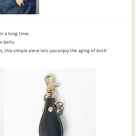
er a long time.
r belts.
n, this simple piece lets you enjoy the aging of both