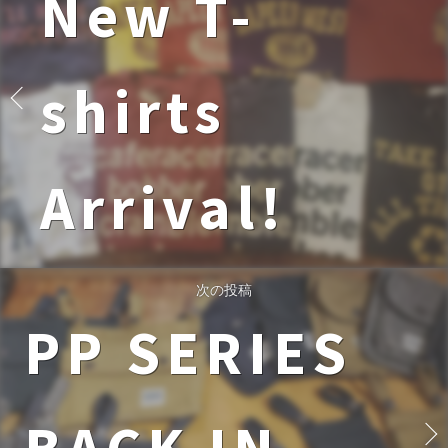
New T-
shirts
Arrival!
次の投稿
PP SERIES