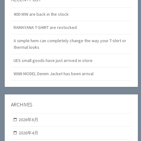
400-WW are back in the stock
RAMAYANA T-SHIRT are restocked
A simple hem can completely change the way your T-shirt or
thermal looks
UES small goods have just arrived in store
WWII MODEL Denim Jacket has been arrival
ARCHIVES
2026年6月
2026年4月