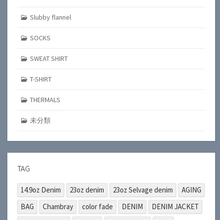
Slubby flannel
SOCKS
SWEAT SHIRT
T-SHIRT
THERMALS
未分類
TAG
14.9oz Denim
23oz denim
23oz Selvage denim
AGING
BAG
Chambray
color fade
DENIM
DENIM JACKET