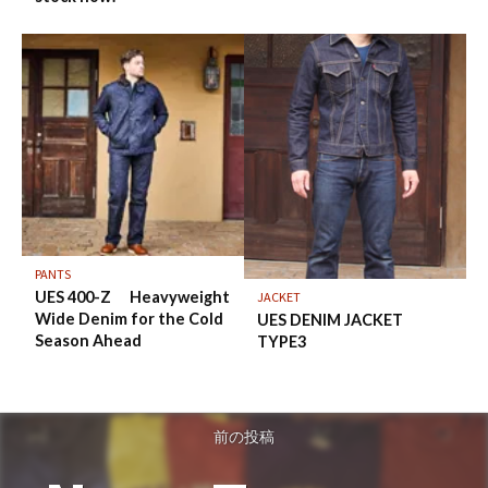
PANTS
UES 400-Z Heavyweight
JACKET
Wide Denim for the Cold
UES DENIM JACKET
Season Ahead
TYPE3
前の投稿