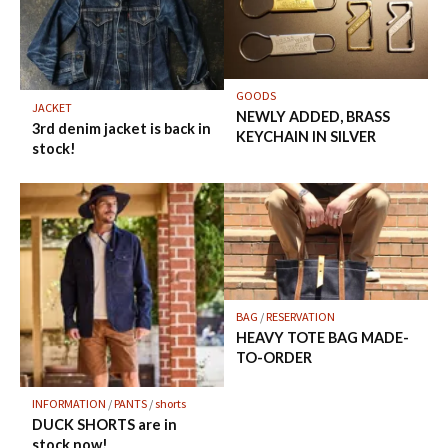
GOODS
JACKET
NEWLY ADDED, BRASS
3rd denim jacket is back in
KEYCHAIN IN SILVER
stock!
BAG
/
RESERVATION
HEAVY TOTE BAG MADE-
TO-ORDER
INFORMATION
/
PANTS
/
shorts
DUCK SHORTS are in
stock now!