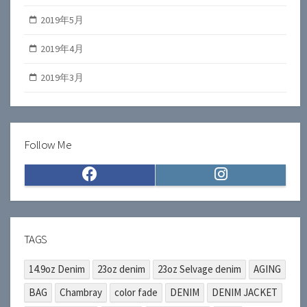
2019年5月
2019年4月
2019年3月
Follow Me
Facebook
Instagram
TAGS
14.9oz Denim
23oz denim
23oz Selvage denim
AGING
BAG
Chambray
color fade
DENIM
DENIM JACKET