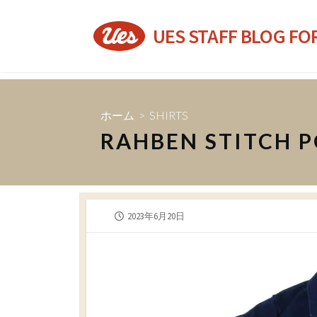
コ
ン
UES STAFF BLOG FO
テ
ン
ツ
へ
ホーム
>
SHIRTS
ス
RAHBEN STITCH PO
キ
ッ
プ
公
2023年6月20日
開
日