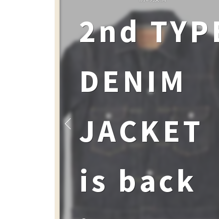
2nd TYP
DENIM
JACKET
is back