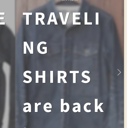
E
TRAVELI
NG
SHIRTS
are back