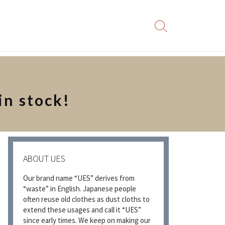
検
索
切
り
替
え
n stock!
ABOUT UES
Our brand name “UES” derives from
“waste” in English. Japanese people
often reuse old clothes as dust cloths to
extend these usages and call it “UES”
since early times. We keep on making our