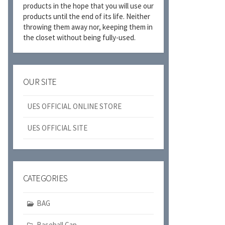
products in the hope that you will use our
products until the end of its life. Neither
throwing them away nor, keeping them in
the closet without being fully-used.
OUR SITE
UES OFFICIAL ONLINE STORE
UES OFFICIAL SITE
CATEGORIES
BAG
Baseball Cap