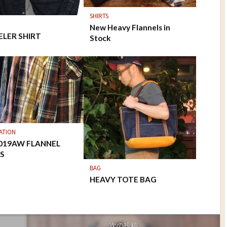
SHIRTS
New Heavy Flannels in
ELER SHIRT
Stock
ATION
2019AW FLANNEL
TS
BAG
HEAVY TOTE BAG
次の投稿