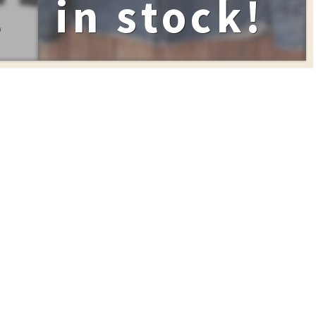
!
in stock!