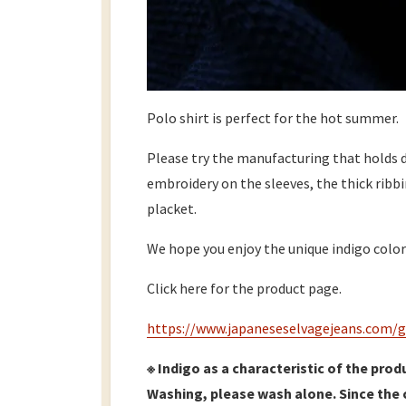
Polo shirt is perfect for the hot summer.
Please try the manufacturing that holds do
embroidery on the sleeves, the thick ribbi
placket.
We hope you enjoy the unique indigo color
Click here for the product page.
https://www.japaneseselvagejeans.com/
※ Indigo as a characteristic of the produ
Washing, please wash alone. Since the c