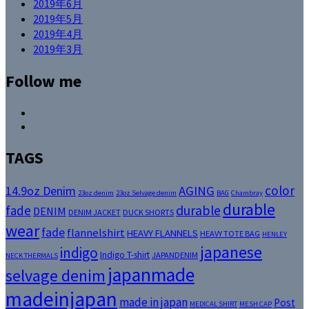
2019年6月
2019年5月
2019年4月
2019年3月
Follow me
Facebook
Instagram
TAGS
color
14.9oz Denim
AGING
23oz denim
23oz Selvage denim
BAG
Chambray
durable
fade
durable
DENIM
DENIM JACKET
DUCK SHORTS
wear
fade
flannelshirt
HEAVY FLANNELS
HEAVY TOTE BAG
HENLEY
japanese
indigo
Indigo T-shirt
JAPANDENIM
NECK THERMALS
japanmade
selvage denim
madeinjapan
made in japan
Post
MEDICAL SHIRT
MESH CAP