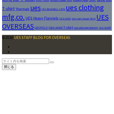
RAMAYANA
sweat shirt
Print T-shirt
purcara sweat shirt
SHIRT
ues clothing
ues
T-shirt
Thermals
UES BASEBALL CAPS
mfg.co.
UES
UES Heavy Flannels
UES LOGO
Ues Logo Sweat Shirt
OVERSEAS
Ues print T-shirt
UES POLO
ues selvage denim
UES SHIRT
©2026
UES STAFF BLOG FOR OVERSEAS
Facebook
Instagram
ト
検
検
ッ
索
閉じる
索
プ
へ
戻
る