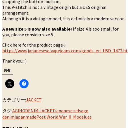
stopping the bottom button.
This V-stitch is not a vintage origin but a UES original
arrangement.
Although it is a vintage model, it is definitely a modern version.
A new size 5 is now also available!
If size 4 is too small for
you, please consider size 5.
Click here for the product page↓
https://www.japaneseselvagejeans.com/goods_en_USD_1472.h
Thank you : )
共有:
カテゴリー:
JACKET
タグ:
AGING
DENIM JACKET
japanese selvage
denim
japanmade
Post World War Ⅱ Model
ues