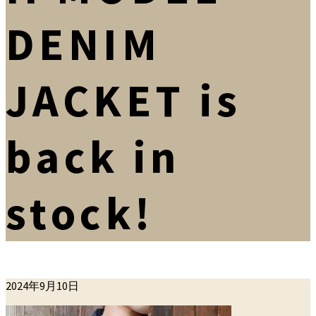
DENIM
JACKET is
back in
stock!
公
2024年9月10日
開