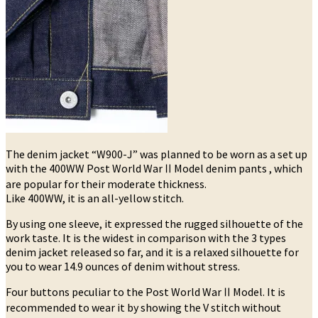
The denim jacket “W900-J” was planned to be worn as a set up
with the 400WW Post World WarⅡModel denim pants , which
are popular for their moderate thickness.
Like 400WW, it is an all-yellow stitch.
By using one sleeve, it expressed the rugged silhouette of the
work taste. It is the widest in comparison with the 3 types
denim jacket released so far, and it is a relaxed silhouette for
you to wear 14.9 ounces of denim without stress.
Four buttons peculiar to the Post World WarⅡModel. It is
recommended to wear it by showing the V stitch without