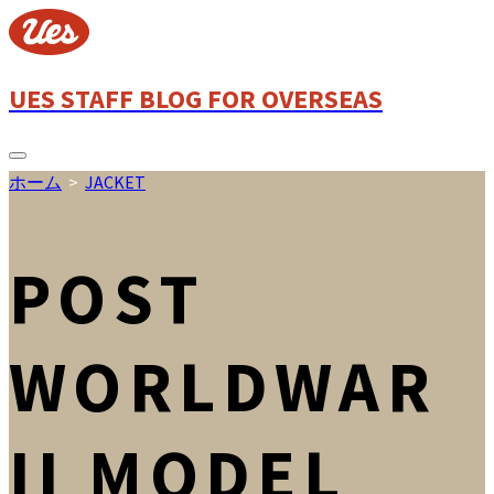
コ
ン
テ
ン
UES STAFF BLOG FOR OVERSEAS
ツ
へ
ス
検
ホーム
>
JACKET
索
キ
切
ッ
り
プ
替
POST
え
WORLDWAR
II MODEL