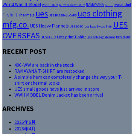
World War Ⅱ Model
RAMAYANA
sweat shirt
Print T-shirt
purcara sweat shirt
SHIRT
ues clothing
ues
T-shirt
Thermals
UES BASEBALL CAPS
mfg.co.
UES
UES Heavy Flannels
UES LOGO
Ues Logo Sweat Shirt
OVERSEAS
Ues print T-shirt
UES POLO
ues selvage denim
UES SHIRT
RECENT POST
400-WW are back in the stock
RAMAYANA T-SHIRT are restocked
A simple hem can completely change the way your T-
shirt or thermal looks
UES small goods have just arrived in store
WWII MODEL Denim Jacket has been arrival
ARCHIVES
2026年6月
2026年4月