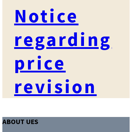
Notice
regarding
price
revision
ABOUT UES