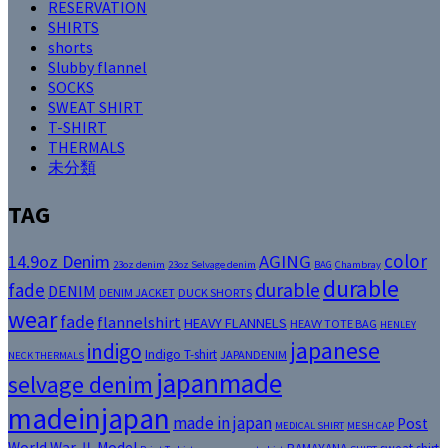
RESERVATION
SHIRTS
shorts
Slubby flannel
SOCKS
SWEAT SHIRT
T-SHIRT
THERMALS
未分類
TAG
color
14.9oz Denim
AGING
23oz denim
23oz Selvage denim
BAG
Chambray
durable
fade
durable
DENIM
DENIM JACKET
DUCK SHORTS
wear
fade
flannelshirt
HEAVY FLANNELS
HEAVY TOTE BAG
HENLEY
japanese
indigo
Indigo T-shirt
JAPANDENIM
NECK THERMALS
japanmade
selvage denim
madeinjapan
made in japan
Post
MEDICAL SHIRT
MESH CAP
World War Ⅱ Model