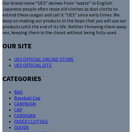
Our brand name “UES” derives from “waste” in English.
Japanese people often reuse old clothes as dust cloths to
extend these usages and call it “UES” since early times. We
keep on making our products in the hope that you will use our
products until the end of its life. Neither throwing them away
nor, keeping them in the closet without being fully-used.
OUR SITE
UES OFFICIAL ONLINE STORE
UES OFFICIAL SITE
CATEGORIES
BAG
Baseball Cap
CAMPAIGN
CAP
CARDIGAN
FADED CLOTHES
GOODS