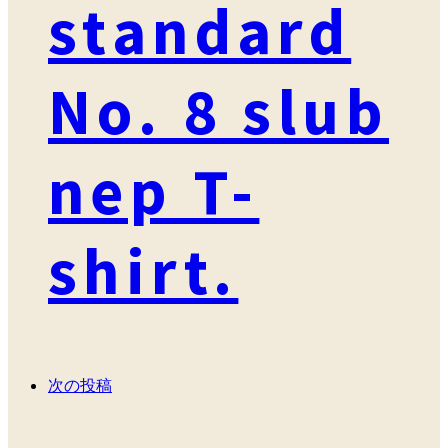
standard
No. 8 slub
nep T-
shirt.
次の投稿