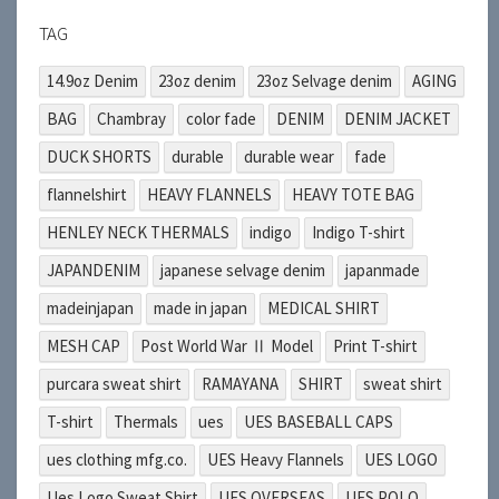
TAG
14.9oz Denim
23oz denim
23oz Selvage denim
AGING
BAG
Chambray
color fade
DENIM
DENIM JACKET
DUCK SHORTS
durable
durable wear
fade
flannelshirt
HEAVY FLANNELS
HEAVY TOTE BAG
HENLEY NECK THERMALS
indigo
Indigo T-shirt
JAPANDENIM
japanese selvage denim
japanmade
madeinjapan
made in japan
MEDICAL SHIRT
MESH CAP
Post World War Ⅱ Model
Print T-shirt
purcara sweat shirt
RAMAYANA
SHIRT
sweat shirt
T-shirt
Thermals
ues
UES BASEBALL CAPS
ues clothing mfg.co.
UES Heavy Flannels
UES LOGO
Ues Logo Sweat Shirt
UES OVERSEAS
UES POLO