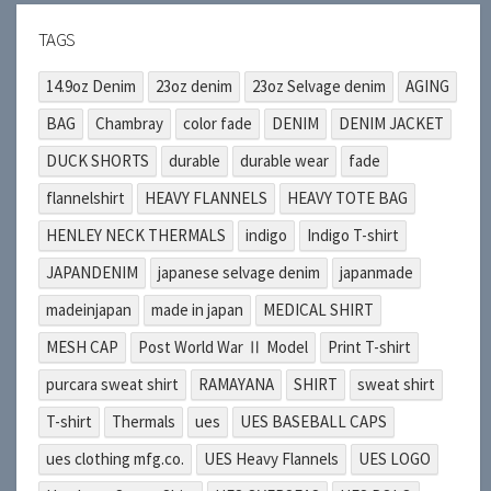
TAGS
14.9oz Denim
23oz denim
23oz Selvage denim
AGING
BAG
Chambray
color fade
DENIM
DENIM JACKET
DUCK SHORTS
durable
durable wear
fade
flannelshirt
HEAVY FLANNELS
HEAVY TOTE BAG
HENLEY NECK THERMALS
indigo
Indigo T-shirt
JAPANDENIM
japanese selvage denim
japanmade
madeinjapan
made in japan
MEDICAL SHIRT
MESH CAP
Post World War Ⅱ Model
Print T-shirt
purcara sweat shirt
RAMAYANA
SHIRT
sweat shirt
T-shirt
Thermals
ues
UES BASEBALL CAPS
ues clothing mfg.co.
UES Heavy Flannels
UES LOGO