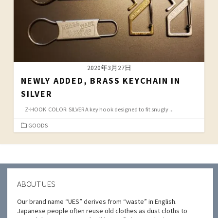
2020年3月27日
NEWLY ADDED, BRASS KEYCHAIN IN
SILVER
Z-HOOK COLOR: SILVER A key hook designed to fit snugly ...
カ
GOODS
テ
ゴ
リ
ー
ABOUT UES
Our brand name “UES” derives from “waste” in English.
Japanese people often reuse old clothes as dust cloths to