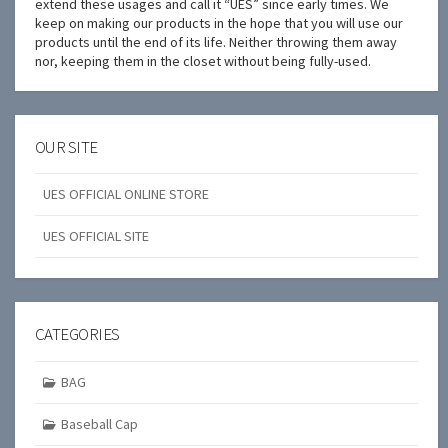
extend these usages and call it “UES” since early times. We
keep on making our products in the hope that you will use our
products until the end of its life. Neither throwing them away
nor, keeping them in the closet without being fully-used.
OUR SITE
UES OFFICIAL ONLINE STORE
UES OFFICIAL SITE
CATEGORIES
BAG
Baseball Cap