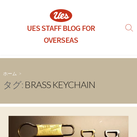
コ
ン
テ
ン
UES STAFF BLOG FOR
検
ツ
索
OVERSEAS
へ
切
り
ス
替
キ
え
ッ
プ
ホーム
>
タグ:
BRASS KEYCHAIN