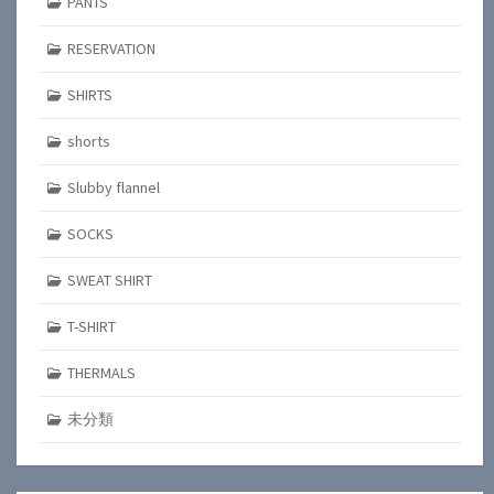
PANTS
RESERVATION
SHIRTS
shorts
Slubby flannel
SOCKS
SWEAT SHIRT
T-SHIRT
THERMALS
未分類