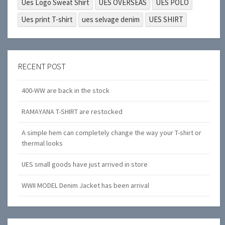
Ues Logo Sweat Shirt
UES OVERSEAS
UES POLO
Ues print T-shirt
ues selvage denim
UES SHIRT
RECENT POST
400-WW are back in the stock
RAMAYANA T-SHIRT are restocked
A simple hem can completely change the way your T-shirt or
thermal looks
UES small goods have just arrived in store
WWII MODEL Denim Jacket has been arrival