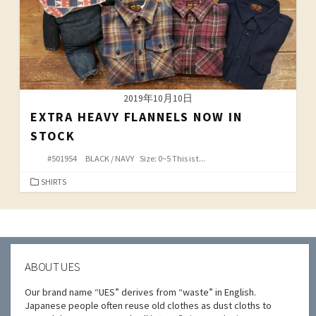
2019年10月10日
EXTRA HEAVY FLANNELS NOW IN
STOCK
#501954 BLACK / NAVY Size: 0~5 This is t...
カ
SHIRTS
テ
ゴ
リ
ー
ABOUT UES
Our brand name “UES” derives from “waste” in English.
Japanese people often reuse old clothes as dust cloths to