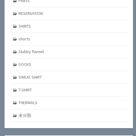
PANTS
RESERVATION
SHIRTS
shorts
Slubby flannel
SOCKS
SWEAT SHIRT
T-SHIRT
THERMALS
未分類