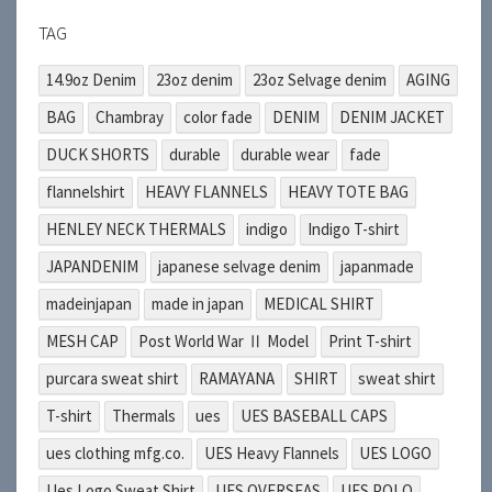
TAG
14.9oz Denim
23oz denim
23oz Selvage denim
AGING
BAG
Chambray
color fade
DENIM
DENIM JACKET
DUCK SHORTS
durable
durable wear
fade
flannelshirt
HEAVY FLANNELS
HEAVY TOTE BAG
HENLEY NECK THERMALS
indigo
Indigo T-shirt
JAPANDENIM
japanese selvage denim
japanmade
madeinjapan
made in japan
MEDICAL SHIRT
MESH CAP
Post World War Ⅱ Model
Print T-shirt
purcara sweat shirt
RAMAYANA
SHIRT
sweat shirt
T-shirt
Thermals
ues
UES BASEBALL CAPS
ues clothing mfg.co.
UES Heavy Flannels
UES LOGO
Ues Logo Sweat Shirt
UES OVERSEAS
UES POLO