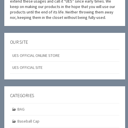
extend these usages and call it “UES” since early times. We
keep on making our products in the hope that you will use our
products until the end of its life. Neither throwing them away
nor, keeping them in the closet without being fully-used.
OUR SITE
UES OFFICIAL ONLINE STORE
UES OFFICIAL SITE
CATEGORIES
BAG
Baseball Cap