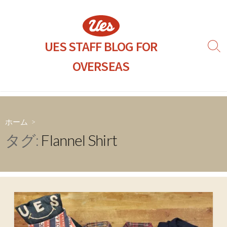
コ
ン
テ
ン
UES STAFF BLOG FOR
検
ツ
索
OVERSEAS
へ
切
り
ス
替
キ
え
ッ
プ
ホーム
>
タグ:
Flannel Shirt