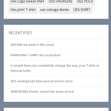
Ues Logo Sweat Shirt
UES OVERSEAS
UES POLO
Ues print T-shirt
ues selvage denim
UES SHIRT
RECENT POST
400-WW are back in the stock
RAMAYANA T-SHIRT are restocked
A simple hem can completely change the way your T-shirt or
thermal looks
UES small goods have just arrived in store
WWII MODEL Denim Jacket has been arrival