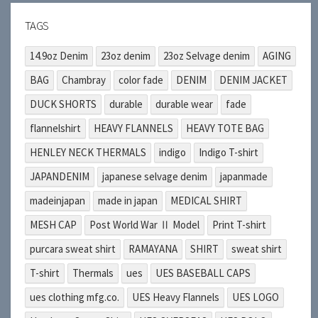
TAGS
14.9oz Denim
23oz denim
23oz Selvage denim
AGING
BAG
Chambray
color fade
DENIM
DENIM JACKET
DUCK SHORTS
durable
durable wear
fade
flannelshirt
HEAVY FLANNELS
HEAVY TOTE BAG
HENLEY NECK THERMALS
indigo
Indigo T-shirt
JAPANDENIM
japanese selvage denim
japanmade
madeinjapan
made in japan
MEDICAL SHIRT
MESH CAP
Post World War Ⅱ Model
Print T-shirt
purcara sweat shirt
RAMAYANA
SHIRT
sweat shirt
T-shirt
Thermals
ues
UES BASEBALL CAPS
ues clothing mfg.co.
UES Heavy Flannels
UES LOGO